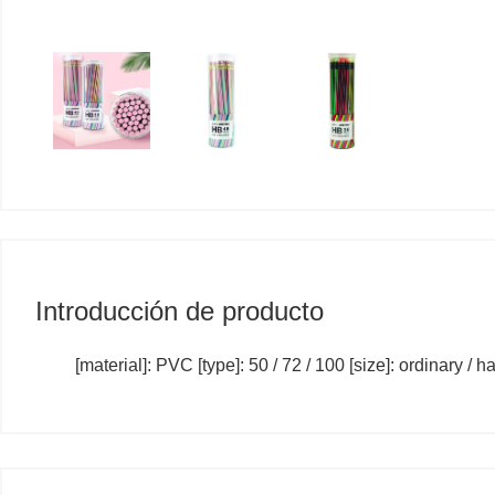
Introducción de producto
[material]: PVC [type]: 50 / 72 / 100 [size]: ordinary / 