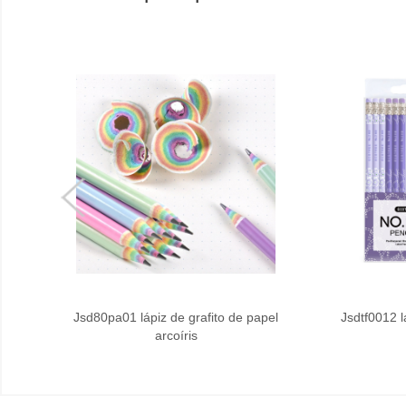
Jsd80pa01 lápiz de grafito de papel
Jsdtf0012 l
arcoíris